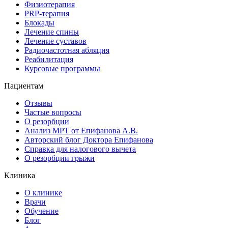
Физиотерапия
PRP-терапия
Блокады
Лечение спины
Лечение суставов
Радиочастотная абляция
Реабилитация
Курсовые программы
Пациентам
Отзывы
Частые вопросы
О резорбции
Анализ МРТ от Епифанова А.В.
Авторский блог Доктора Епифанова
Справка для налогового вычета
О резорбции грыжи
Клиника
О клинике
Врачи
Обучение
Блог