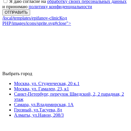
Я даю согласие на
обработку своих персональных данных
и принимаю
политику конфиденциальности
ОТПРАВИТЬ
/local/templates/epifanov-clinic
Код
PHP
/images/icons/sprite.svg#close">
Выбрать город
Москва, ул. Студенческая, 20 к.1
Москва, ул. Гамалеи, 23, к1
Санкт-Петербург, переулок Шведский, 2, 2 парадная, 2
этаж
Самара, ул.Владимирская, 1А
Грозный, ул.Тасуева, 8д
Алматы, ул.Навои, 208/3